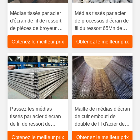
Médias tissés par acier
Médias tissés par acier
d'écran de fil de ressort
de processus d'écran de
de pièces de broyeur et
fil du ressort 65Mn de
d'équipement de
recuit pour l'agrégat
Obtenez le meilleur prix
Obtenez le meilleur prix
criblage pour la carrière
Passez les médias
Maille de médias d'écran
tissés par acier d'écran
de cuir embouti de
de fil de ressort de
double de fil d'acier de
l'essai 65Mn de GV pour
ressort pour examiner
Obtenez le meilleur prix
Obtenez le meilleur prix
l'agrégat
l'équipement dans la