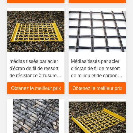
carrière minérale
médias tissés par acier
Médias tissés par acier
d'écran de fil de ressort
d'écran de fil de ressort
de résistance à l'usure
de milieu et de carbone
65Mn pour l'agrégat et
65Mn pour l'agrégat et
Obtenez le meilleur prix
Obtenez le meilleur prix
l'exploitation
l'exploitation