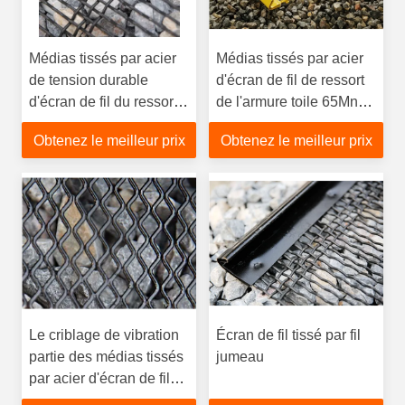
Médias tissés par acier
Médias tissés par acier
de tension durable
d'écran de fil de ressort
d'écran de fil du ressort
de l'armure toile 65Mn
65Mn pour l'agrégat et
pour l'agrégat et
Obtenez le meilleur prix
Obtenez le meilleur prix
l'exploitation
l'exploitation
Le criblage de vibration
Écran de fil tissé par fil
partie des médias tissés
jumeau
par acier d'écran de fil
du ressort 65Mn pour