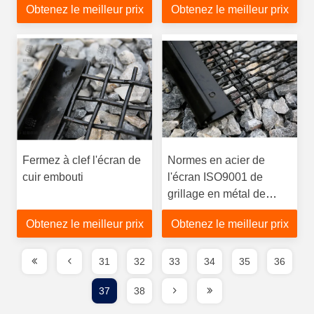
Obtenez le meilleur prix
Obtenez le meilleur prix
l'agrégat
Fermez à clef l'écran de
Normes en acier de
cuir embouti
l'écran ISO9001 de
grillage en métal de
ressort rectangulaire
Obtenez le meilleur prix
Obtenez le meilleur prix
d'écran de fente
31
32
33
34
35
36
37
38