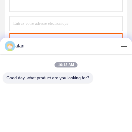
Envoyer
alan
10:13 AM
Good day, what product are you looking for?
ANPING MAMBA SCREEN MESH
MFG.,CO.LTD
alan@mbascreen.com
86-311-86250130