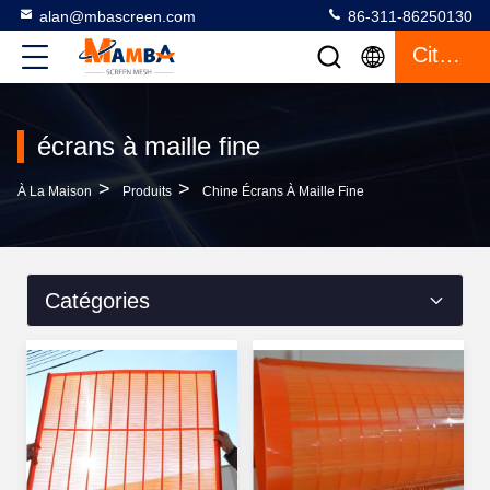
alan@mbascreen.com
86-311-86250130
Citation
écrans à maille fine
>
>
À La Maison
Produits
Chine Écrans À Maille Fine
Catégories