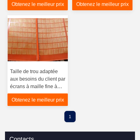
Obtenez le meilleur prix
Obtenez le meilleur prix
polyuréthane pour les
matériaux humides
Taille de trou adaptée
aux besoins du client par
écrans à maille fine à
haute densité de
Obtenez le meilleur prix
polyuréthane
1
Contacts