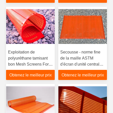
Exploitation de
Secousse - norme fine
polyuréthane tamisant
de la maille ASTM
bon Mesh Screens For
d'écran d'unité centrale
Mine Dewatering
d'écoulement pour
Obtenez le meilleur prix
Obtenez le meilleur prix
examiner dur pour
examiner des matériaux