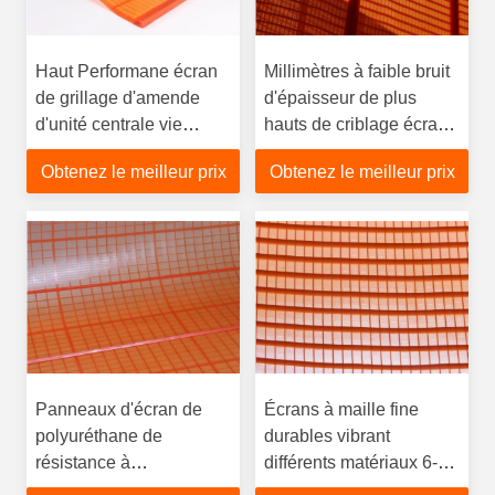
Haut Performane écran
Millimètres à faible bruit
de grillage d'amende
d'épaisseur de plus
d'unité centrale vie
hauts de criblage écrans
d'usage de largeur de
à maille fine d'exactitude
Obtenez le meilleur prix
Obtenez le meilleur prix
0.6-1.6 M la plus longue
5-7
Panneaux d'écran de
Écrans à maille fine
polyuréthane de
durables vibrant
résistance à
différents matériaux 6-12
l'usure/tamis fin de
mois de durée de vie