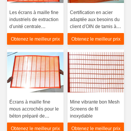
Les écrans à maille fine
Certification en acier
industriels de extraction
adaptée aux besoins du
d'unité centrale
client d'OIN de tamis à
augmentent Productivty
mailles de fil d'amende
Obtenez le meilleur prix
Obtenez le meilleur prix
ouverture de 0.075-0.18
fine d'écran
millimètre
Écrans à maille fine
Mine vibrante bon Mesh
mous accrochés pour le
Screens de fil
béton préparé de
inoxydable
extraction en carrière de
Obtenez le meilleur prix
Obtenez le meilleur prix
extraction