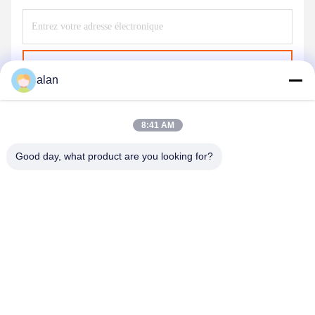
Envoyer
alan
8:41 AM
Good day, what product are you looking for?
ANPING MAMBA SCREEN MESH
MFG.,CO.LTD
alan@mbascreen.com
86-311-86250130
Intersection de rue de Hongqi, comté d'Anping, ville de