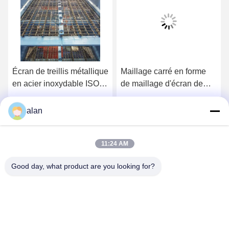
Écran de treillis métallique
Maillage carré en forme
en acier inoxydable ISO
de maillage d'écran de
9001
carrière avec couvertures
de crochet en tôle
Obtenez le meilleur prix
Obtenez le meilleur prix
alan
galvanisée de 1,2 mm
11:24 AM
Good day, what product are you looking for?
ANPING MAMBA SCREEN MESH
MFG.,CO.LTD