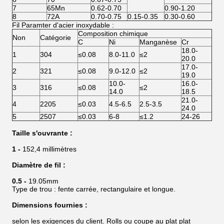
7
65Mn
0.62-0.70
0.90-1.20
8
72A
0.70-0.75
0.15-0.35
0.30-0.60
Fil Paramter d'acier inoxydable :
Composition chimique
Non
Catégorie
C
Ni
Manganèse
Cr
18.0-
1
304
≤0.08
8.0-11.0
≤2
20.0
17.0-
2
321
≤0.08
9.0-12.0
≤2
19.0
10.0-
16.0-
3
316
≤0.08
≤2
14.0
18.5
21.0-
4
2205
≤0.03
4.5-6.5
2.5-3.5
24.0
5
2507
≤0.03
6-8
≤1.2
24-26
Taille s'ouvrante :
1 -
152,4 millimètres
Diamètre de fil :
0.5 -
19.05mm
Type de trou : fente carrée, rectangulaire et longue.
Dimensions fournies :
selon les exigences du client. Rolls ou coupe au plat plat