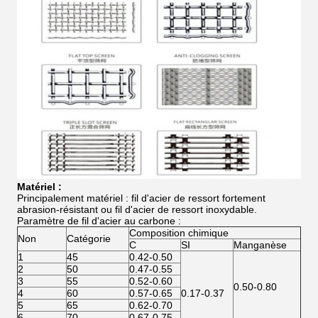
Matériel :
Principalement matériel : fil d'acier de ressort fortement
abrasion-résistant ou fil d'acier de ressort inoxydable.
Paramètre de fil d'acier au carbone :
Composition chimique
Non
Catégorie
C
SI
Manganèse
1
45
0.42-0.50
2
50
0.47-0.55
3
55
0.52-0.60
0.50-0.80
4
60
0.57-0.65
0.17-0.37
5
65
0.62-0.70
6
70
0.67-0.75