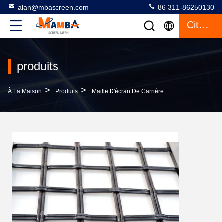
alan@mbascreen.com
86-311-86250130
Citation
produits
>
>
>
À La Maison
Produits
Maille D'écran De Carrière
Médias Tissés P