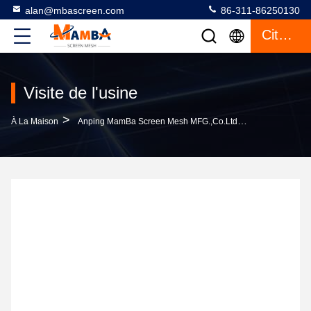
alan@mbascreen.com
86-311-86250130
Citation
Visite de l'usine
>
À La Maison
Anping MamBa Screen Mesh MFG.,Co.Ltd Visite De L'usine