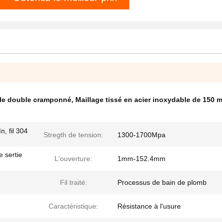
able double cramponné
,
Maillage tissé en acier inoxydable de 150 
n, fil 304
Stregth de tension:
1300-1700Mpa
e sertie
L'ouverture:
1mm-152.4mm
Fil traité:
Processus de bain de plomb
Caractéristique:
Résistance à l'usure