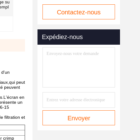
age su
rempl
Contactez-nous
maintenant
Expédiez-nous
 d'un
iaux,qui peut
té peuvent
ses.L'écran en
 présente un
16-15
filtration et
Envoyer
er crimp