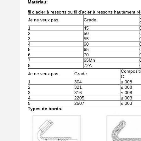
Matériau:
fil d'acier à ressorts ou fil d'acier à ressorts hautement ré
Je ne veux pas.
Grade
1
45
2
50
3
55
4
60
5
65
6
70
7
65Mn
8
72A
Compositi
Je ne veux pas.
Grade
C
1
304
≤ 008
2
321
≤ 008
3
316
≤ 008
4
2205
≤ 003
5
2507
≤ 003
Types de bords: