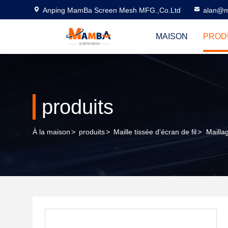
Anping MamBa Screen Mesh MFG.,Co.Ltd
alan@m
MAISON
PROD
produits
À la maison
>
produits
>
Maille tissée d'écran de fil
>
Mailla