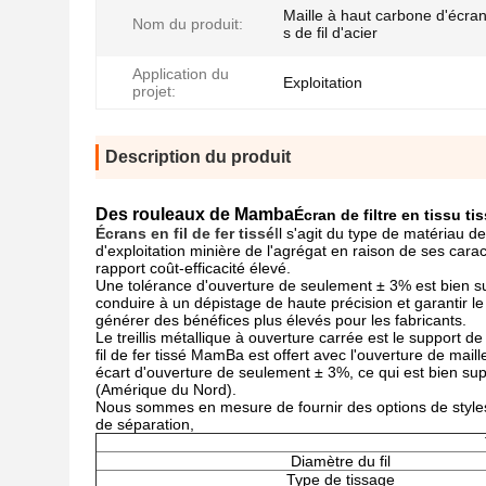
Maille à haut carbone d'écran
Nom du produit:
s de fil d'acier
Application du
Exploitation
projet:
Description du produit
Des rouleaux de Mamba
Écran de filtre en tissu t
Écrans en fil de fer tissé
Il s'agit du type de matériau de
d'exploitation minière de l'agrégat en raison de ses cara
rapport coût-efficacité élevé.
Une tolérance d'ouverture de seulement ± 3% est bien su
conduire à un dépistage de haute précision et garantir l
générer des bénéfices plus élevés pour les fabricants.
Le treillis métallique à ouverture carrée est le support de 
fil de fer tissé MamBa est offert avec l'ouverture de maill
écart d'ouverture de seulement ± 3%, ce qui est bien s
(Amérique du Nord).
Nous sommes en mesure de fournir des options de styles de
de séparation,
Diamètre du fil
Type de tissage