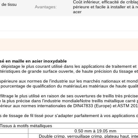
Coût inférieur, efficacité de cribl
 de tissu
Avantages:
périeure et facile à installer et à 
acer
issé en maille en acier inoxydable
 dépistage le plus courant utilisé dans les applications de traitement et
ctéristiques de grande surface ouverte, de haute précision du tissage et
périeure aux normes de l'industrie sur les marchés nationaux et mond
e pourcentage de qualification du matériauLes matériaux de haute quali
filtrage le plus utilisé en raison de ses ouvertures de treillis très préci
e la plus précise dans l'industrie mondialeNotre treillis métallique carré
upérieur aux normes internationales de DIN47833 (Europe) et ASTM 20
 tissage de fil tissé pour s'adapter parfaitement à vos applications de 
Tissus à motifs métalliques
0.50 mm à 19.05 mm
Double crimp, verrouillage crimp, plateau haut, int