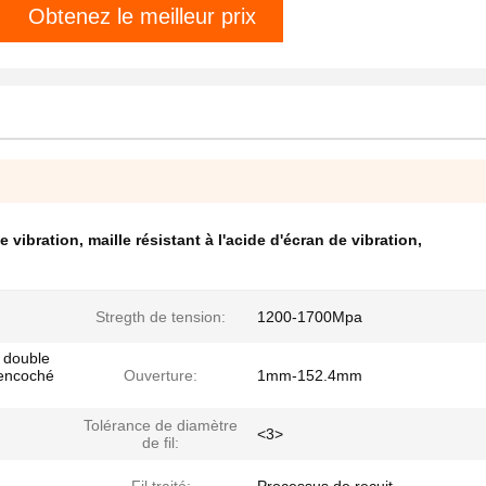
Obtenez le meilleur prix
e vibration
,
maille résistant à l'acide d'écran de vibration
,
Stregth de tension:
1200-1700Mpa
, double
t encoché
Ouverture:
1mm-152.4mm
Tolérance de diamètre
<3>
de fil: