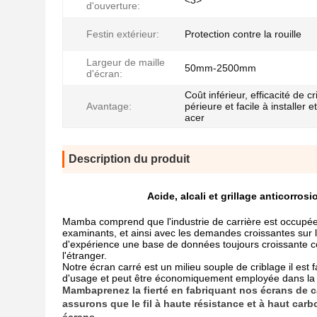
<3>
d'ouverture:
Festin extérieur:
Protection contre la rouille
Largeur de maille
50mm-2500mm
d'écran:
Coût inférieur, efficacité de c
Avantage:
périeure et facile à installer e
acer
Description du produit
Acide, alcali et grillage anticorrosi
Mamba comprend que l'industrie de carrière est occupée
examinants, et ainsi avec les demandes croissantes sur l
d'expérience une base de données toujours croissante co
l'étranger.
Notre écran carré est un milieu souple de criblage il est f
d'usage et peut être économiquement employée dans la p
Mamba
prenez la fierté en fabriquant nos écrans de 
assurons que le fil à haute résistance et à haut car