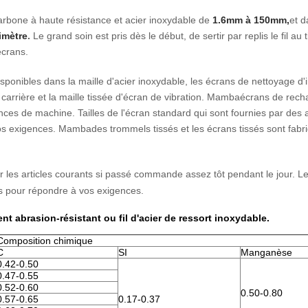
 carbone à haute résistance et acier inoxydable de
1.6mm à 150mm,
et d
limètre
.
Le grand soin est pris dès le début, de sertir par replis le fil au 
écrans.
ponibles dans la maille d'acier inoxydable, les écrans de nettoyage d'i
carrière et la maille tissée d'écran de vibration.
Mamba
écrans de rech
nces de machine. Tailles de l'écran standard qui sont fournies par des 
os exigences.
Mamba
des trommels tissés et les écrans tissés sont fabr
ur les articles courants si passé commande assez tôt pendant le jour. Le
 pour répondre à vos exigences.
ent abrasion-résistant ou fil d'acier de ressort inoxydable.
Composition chimique
C
SI
Manganèse
0.42-0.50
0.47-0.55
0.52-0.60
0.50-0.80
0.57-0.65
0.17-0.37