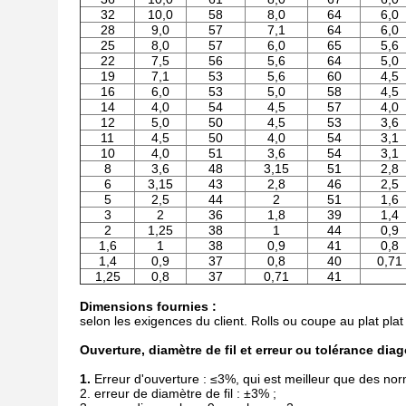
32
10,0
58
8,0
64
6,0
28
9,0
57
7,1
64
6,0
25
8,0
57
6,0
65
5,6
22
7,5
56
5,6
64
5,0
19
7,1
53
5,6
60
4,5
16
6,0
53
5,0
58
4,5
14
4,0
54
4,5
57
4,0
12
5,0
50
4,5
53
3,6
11
4,5
50
4,0
54
3,1
10
4,0
51
3,6
54
3,1
8
3,6
48
3,15
51
2,8
6
3,15
43
2,8
46
2,5
5
2,5
44
2
51
1,6
3
2
36
1,8
39
1,4
2
1,25
38
1
44
0,9
1,6
1
38
0,9
41
0,8
1,4
0,9
37
0,8
40
0,71
1,25
0,8
37
0,71
41
Dimensions fournies :
selon les exigences du client. Rolls ou coupe au plat plat
Ouverture, diamètre de fil et erreur ou tolérance diag
1.
Erreur d'ouverture : ≤3%, qui est meilleur que des nor
2. erreur de diamètre de fil : ±3% ;