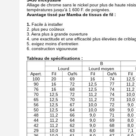
S430 inoxydable
Alliage de chrome sans le nickel pour plus de haute rési
températures jusqu'à 1 600 F. de poignées.
Avantage tissé par Mamba de tissus de fil :
1.
Facile à installer
2. plus peu coûteux
3. Aera plus à grande ouverture
4. une exactitude et une efficacité plus élevées de cribla
5. exigez moins d'entretien
6. construction vigoureuse
Tableau de spécifications :
B
Lourd
Lourd moyen
Apert.
Fil
Oa%
Fil
Oa%
Fil
100
20
69
16
74
12,5
90
16
72
12,5
77
11,2
76
16
68
12,5
74
11,2
70
12,5
72
11,2
74
10,0
65
12,5
70
11,2
73
10,0
56
12,5
67
10,0
72
9,0
50
12,5
64
10,0
69
9,0
48
11,2
66
9,0
71
8,0
44
11,2
64
9,0
69
8,0
42
11,2
62
9,0
68
8,0
29
10,0
63
8,0
68
7,1
36
10,0
61
8,0
67
6,0