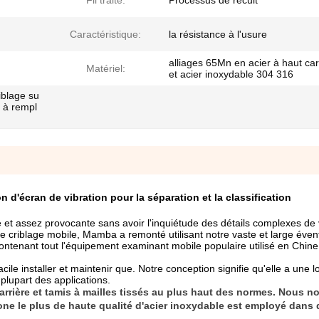
Fil traité:
Processus de recuit
Caractéristique:
la résistance à l'usure
alliages 65Mn en acier à haut ca
Matériel:
et acier inoxydable 304 316
riblage su
t à rempl
on d'écran de vibration pour la séparation et la classification
 et assez provocante sans avoir l'inquiétude des détails complexes de
e criblage mobile, Mamba a remonté utilisant notre vaste et large évent
ntenant tout l'équipement examinant mobile populaire utilisé en Chine
acile installer et maintenir que. Notre conception signifie qu'elle a une 
lupart des applications.
carrière et tamis à mailles tissés au plus haut des normes. Nous n
bone le plus de haute qualité d'acier inoxydable est employé dans