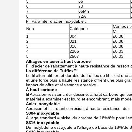
5
65
6
70
7
65Mn
8
72A
Fil Paramter d'acier inoxydable :
Compositi
Non
Catégorie
C
1
304
≤0.08
2
321
≤0.08
3
316
≤0.08
4
2205
≤0.03
5
2507
≤0.03
Alliages en acier à haut carbone
Fil d'acier de rabattement à haute résistance de ressort 
La différence de Tufflex™
Le fil alternatif fort et durable de Tufflex de fil… est une
et une force plus à haute résistance offrent une plus gran
impact de offre et résistance abrasive.
À haut carbone
fil Abrasion-résistant, dur dessiné, à haut carbone qui 
matériel à examiner est lourd et encombrant, mais modérém
Acier inoxydable
Abrasion et fil tiré anticorrosion, à haute résistance, dur.
S304 inoxydable
Alliage standard = nickel du chrome de 18%/8% pour l'exc
S316 inoxydable
Du molybdène est ajouté à l'alliage de base de 18%/de 8