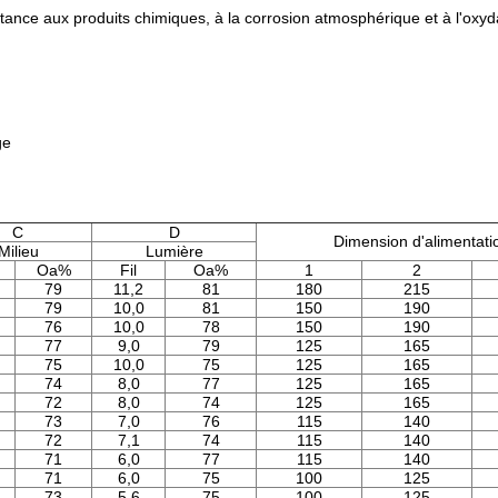
stance aux produits chimiques, à la corrosion atmosphérique et à l'oxyd
ge
C
D
Dimension d'alimentati
Milieu
Lumière
Oa%
Fil
Oa%
1
2
79
11,2
81
180
215
79
10,0
81
150
190
76
10,0
78
150
190
77
9,0
79
125
165
75
10,0
75
125
165
74
8,0
77
125
165
72
8,0
74
125
165
73
7,0
76
115
140
72
7,1
74
115
140
71
6,0
77
115
140
71
6,0
75
100
125
73
5,6
75
100
125