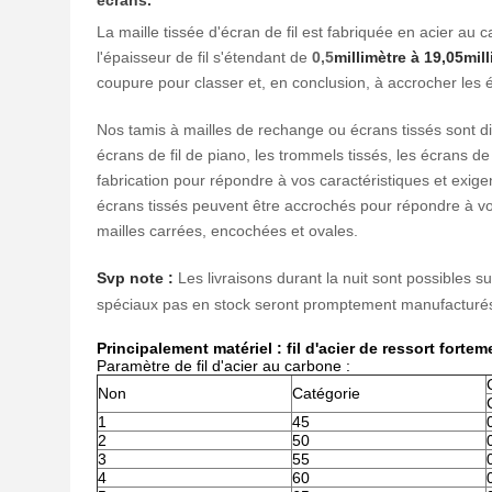
écrans.
La maille tissée d'écran de fil est fabriquée en acier au
l'épaisseur de fil s'étendant de
0,5
millimètre à
19,05
mil
coupure pour classer et, en conclusion, à accrocher les 
Nos tamis à mailles de rechange ou écrans tissés sont dis
écrans de fil de piano, les trommels tissés, les écrans de 
fabrication pour répondre à vos caractéristiques et exige
écrans tissés peuvent être accrochés pour répondre à v
mailles carrées, encochées et ovales.
Svp note :
Les livraisons durant la nuit sont possibles s
spéciaux pas en stock seront promptement manufacturés
Principalement matériel : fil d'acier de ressort fortem
Paramètre de fil d'acier au carbone :
Non
Catégorie
1
45
2
50
3
55
4
60