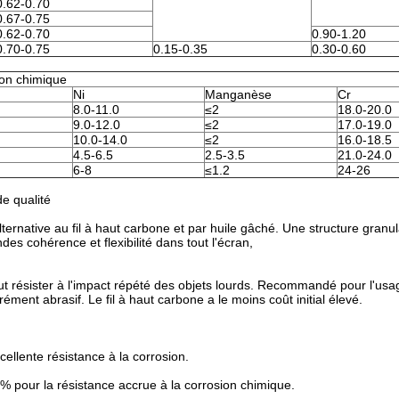
0.62-0.70
0.67-0.75
0.62-0.70
0.90-1.20
0.70-0.75
0.15-0.35
0.30-0.60
on chimique
Ni
Manganèse
Cr
8.0-11.0
≤2
18.0-20.0
9.0-12.0
≤2
17.0-19.0
10.0-14.0
≤2
16.0-18.5
4.5-6.5
2.5-3.5
21.0-24.0
6-8
≤1.2
24-26
de qualité
 alternative au fil à haut carbone et par huile gâché. Une structure granul
des cohérence et flexibilité dans tout l'écran,
peut résister à l'impact répété des objets lourds. Recommandé pour l'us
ent abrasif. Le fil à haut carbone a le moins coût initial élevé.
ellente résistance à la corrosion.
% pour la résistance accrue à la corrosion chimique.