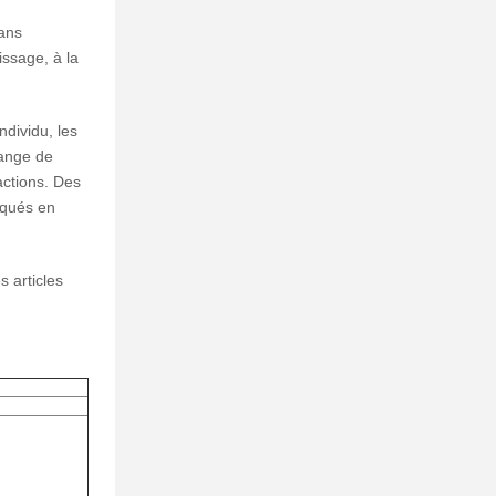
ans
tissage, à la
ndividu, les
ange de
actions. Des
iqués en
s articles