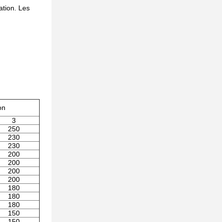
ation. Les
on
3
250
230
230
200
200
200
200
180
180
180
150
150