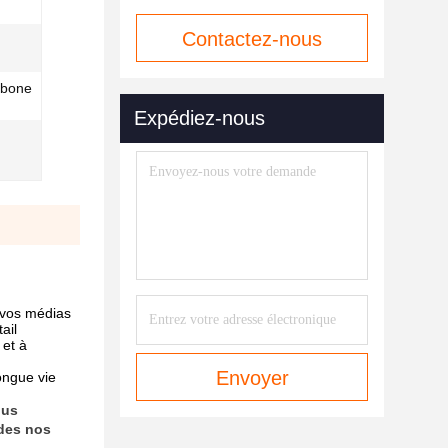
Contactez-nous
maintenant
rbone
Expédiez-nous
 vos médias
ail
 et à
Envoyer
longue vie
ous
 des nos