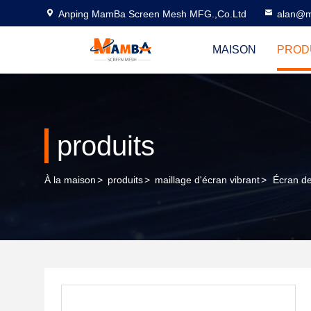
Anping MamBa Screen Mesh MFG.,Co.Ltd
alan@m
MAISON
PROD
produits
À la maison
>
produits
>
maillage d'écran vibrant
>
Écran de