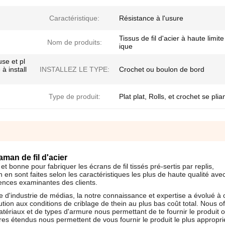
Caractéristique:
Résistance à l'usure
Tissus de fil d'acier à haute limite
Nom de produits:
ique
use et pl
 à install
INSTALLEZ LE TYPE:
Crochet ou boulon de bord
Type de produit:
Plat plat, Rolls, et crochet se plian
aman
de fil d'acier
bonne pour fabriquer les écrans de fil tissés pré-sertis par replis,
n en sont faites selon les caractéristiques les plus de haute qualité ave
gences examinantes des clients.
 d'industrie de médias, la notre connaissance et expertise a évolué à
lution aux conditions de criblage de thein au plus bas coût total. Nous o
tériaux et de types d'armure nous permettant de te fournir le produit
ires étendus nous permettent de vous fournir le produit le plus appropri