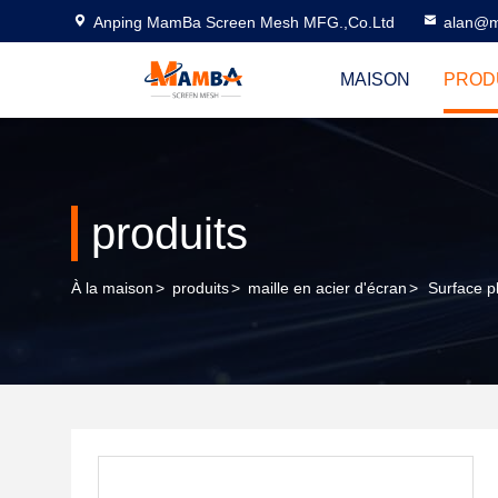
Anping MamBa Screen Mesh MFG.,Co.Ltd
alan@m
MAISON
PROD
produits
À la maison
>
produits
>
maille en acier d'écran
>
Surface p