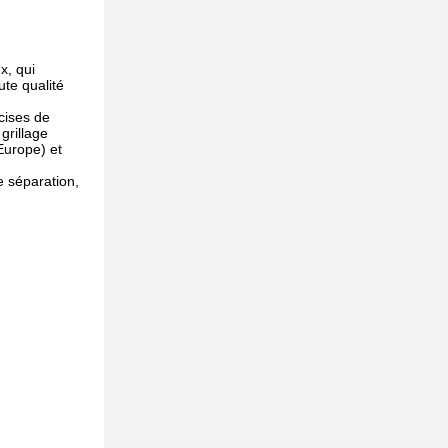
x, qui
te qualité
cises de
 grillage
Europe) et
e séparation,