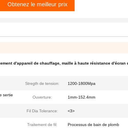
Obtenez le meilleur prix
aitement d'appareil de chauffage
,
maille à haute résistance d'écran 
Stregth de tension:
1200-1800Mpa
e sertie
Ouverture:
1mm-152.4mm
Fil Dia Tolerance:
<3>
Traitement de fil:
Processus de bain de plomb