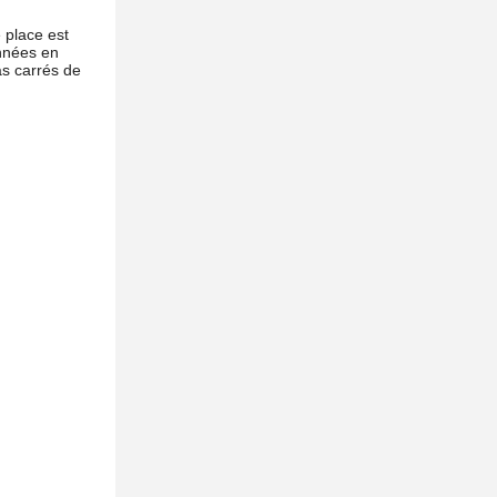
 place est
années en
as carrés de