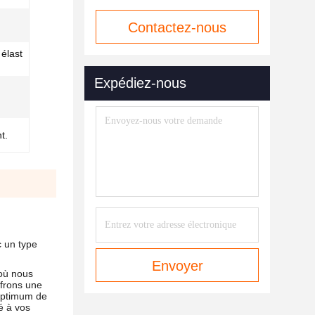
Contactez-nous
 élast
maintenant
Expédiez-nous
t.
c un type
Envoyer
 où nous
ffrons une
 optimum de
é à vos