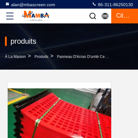
alan@mbascreen.com
86-311-86250130
Citation
produits
>
>
>
À La Maison
Produits
Panneau D'écran D'unité Centrale
Élastici