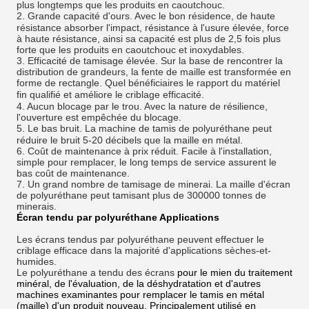
plus longtemps que les produits en caoutchouc.
2. Grande capacité d'ours. Avec le bon
résidence
, de haute
résistance absorber l'impact, résistance à l'usure élevée, force
à haute résistance, ainsi sa capacité est plus de 2,5 fois plus
forte que les produits en caoutchouc et inoxydables.
3. Efficacité de tamisage élevée. Sur la base de rencontrer la
distribution de grandeurs, la fente de maille est transformée en
forme de rectangle. Quel
bénéficiaires
le rapport du matériel
fin qualifié et améliore le criblage
efficacité
.
4. Aucun blocage par le trou. Avec la nature de résilience,
l'ouverture est empêchée du blocage.
5. Le bas
bruit
.
La machine de tamis de polyuréthane peut
réduire le bruit 5-20 décibels que la maille en métal.
6. Coût de maintenance à prix réduit. Facile à l'installation,
simple pour remplacer, le long temps de service assurent le
bas coût de maintenance.
7. Un grand nombre de tamisage de minerai. La maille d'écran
de polyuréthane peut tamisant plus de 300000 tonnes de
minerais.
Écran tendu par polyuréthane
Applications
Les écrans tendus par polyuréthane peuvent effectuer le
criblage efficace dans la majorité d'applications sèches-et-
humides.
Le polyuréthane a tendu des écrans
pour le mien du traitement
minéral, de l'évaluation, de la déshydratation et d'autres
machines examinantes pour remplacer le tamis en métal
(maille) d'un produit nouveau. Principalement utilisé en