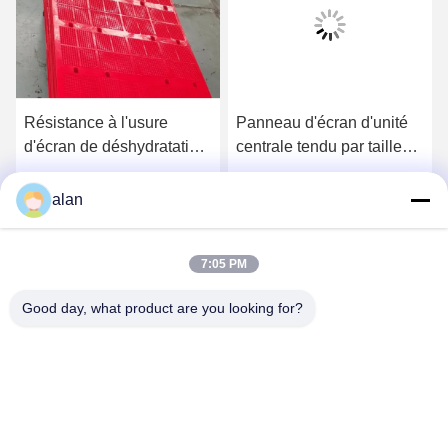
Résistance à l'usure
Panneau d'écran d'unité
d'écran de déshydratation
centrale tendu par tailles
de polyuréthane de
personnalisables pour
l'épaisseur 7-60mm MDI
assécher 305*305*30MM
Obtenez le meilleur prix
Obtenez le meilleur prix
alan
7:05 PM
Good day, what product are you looking for?
ANPING MAMBA SCREEN MESH
MFG.,CO.LTD
alan@mbascreen.com