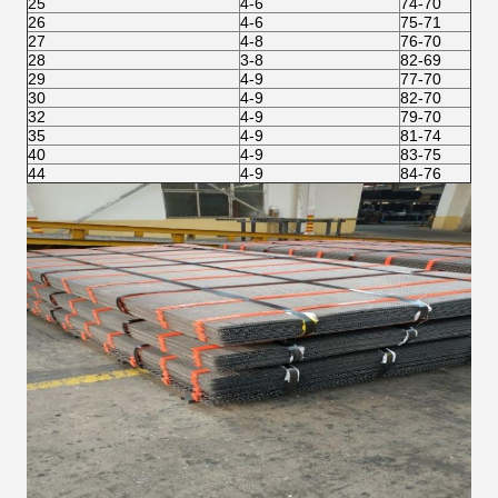
25
4-6
74-70
26
4-6
75-71
27
4-8
76-70
28
3-8
82-69
29
4-9
77-70
30
4-9
82-70
32
4-9
79-70
35
4-9
81-74
40
4-9
83-75
44
4-9
84-76