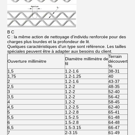
B C
C : la même action de nettoyage d'individu renforcée pour des
charges plus lourdes et la profondeur de lit.
Quelques caractéristiques d'un type sont référence. Les tailles
spéciales peuvent être à adapter aux besoins du client.
Terrain
Diamètre millimètre de
Ouverture millimètre
découvert
fil
%
1,5
1.2-1.6
38-31
1,75
1.2-1.25
40
2
1.2-1.6
43-37
2,5
1.2-2
48-35
3
1.2-2
52-40
3,5
1.2-2
56-42
4
1.2-2
58-45
4,5
1.2-2.5
62-40
5
1.2-2.8
65-41
5,5
1.5-2.5
61-48
6
1.5-2.8
64-48
6,5
1.5-3.15
66-47
7
2-3.15
61-49