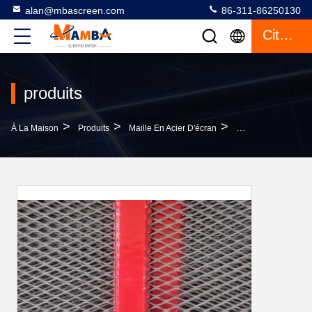
alan@mbascreen.com
86-311-86250130
Citation
produits
>
>
>
À La Maison
Produits
Maille En Acier D'écran
Nettoyage D'indivi