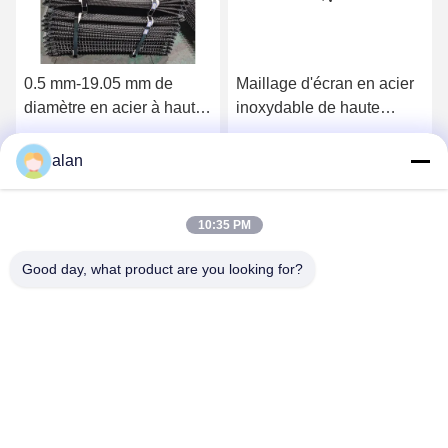
0.5 mm-19.05 mm de
Maillage d'écran en acier
diamètre en acier à haute
inoxydable de haute
teneur en carbone filet de
précision résistant à
câble pour l'exploitation
l'usure et à la corrosion
Obtenez le meilleur prix
Obtenez le meilleur prix
alan
minière et les carrières
10:35 PM
Good day, what product are you looking for?
ANPING MAMBA SCREEN MESH
MFG.,CO.LTD
alan@mbascreen.com
86-311-86250130