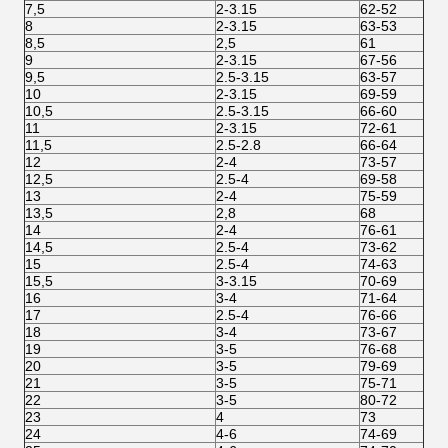
7,5
2-3.15
62-52
8
2-3.15
63-53
8,5
2,5
61
9
2-3.15
67-56
9,5
2.5-3.15
63-57
10
2-3.15
69-59
10,5
2.5-3.15
66-60
11
2-3.15
72-61
11,5
2.5-2.8
66-64
12
2-4
73-57
12,5
2.5-4
69-58
13
2-4
75-59
13,5
2,8
68
14
2-4
76-61
14,5
2.5-4
73-62
15
2.5-4
74-63
15,5
3-3.15
70-69
16
3-4
71-64
17
2.5-4
76-66
18
3-4
73-67
19
3-5
76-68
20
3-5
79-69
21
3-5
75-71
22
3-5
80-72
23
4
73
24
4-6
74-69