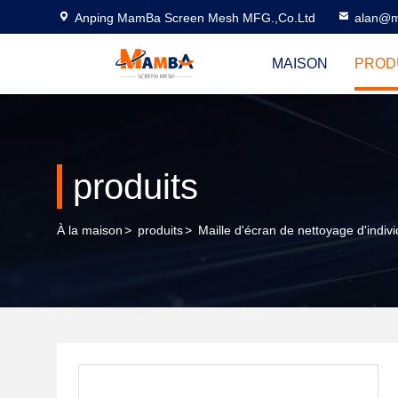
Anping MamBa Screen Mesh MFG.,Co.Ltd
alan@m
MAISON
PROD
produits
À la maison
>
produits
>
Maille d'écran de nettoyage d'indiv