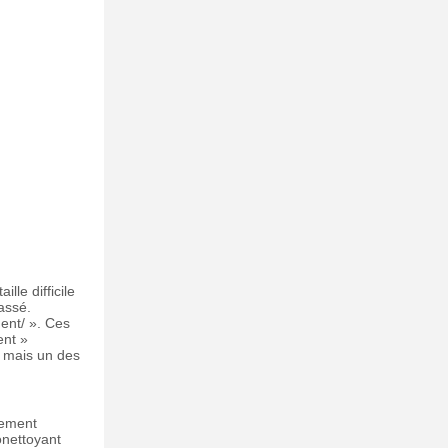
lle difficile
assé.
ment/ ». Ces
ent »
t mais un des
lement
onettoyant