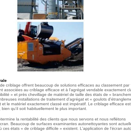
rale
e criblage offrent beaucoup de solutions efficaces au classement par tai
nt associées au criblage efficace et à l'agrégat vendable exactement cl
ibilité » et près chevillage de matériel de taille des états de « branche
reuses installations de traitement d'agrégat et « goulots d'étranglem
 et le matériel exactement classé est impératif. Le criblage efficace es
bien qu'il soit habituellement le plus important.
ermine la rentabilité des clients que nous servons et nous reflétons
écran. Beaucoup de surfaces examinantes autonettoyantes sont actuel
es états « de criblage difficile » existent. L'application de l'écran aut