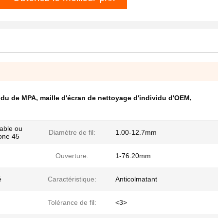
vidu de MPA
,
maille d'écran de nettoyage d'individu d'OEM
,
dable ou
Diamètre de fil:
1.00-12.7mm
bone 45
Ouverture:
1-76.20mm
é
Caractéristique:
Anticolmatant
Tolérance de fil:
<3>