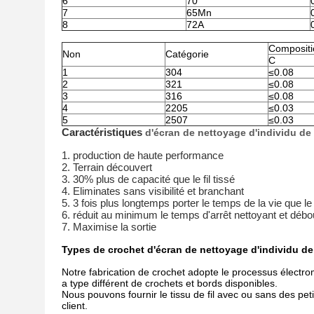
6
70
7
65Mn
8
72A
Compositi
Non
Catégorie
C
1
304
≤0.08
2
321
≤0.08
3
316
≤0.08
4
2205
≤0.03
5
2507
≤0.03
Caractéristiques
d'écran de nettoyage d'individu d
1. production de haute performance
2. Terrain découvert
3. 30% plus de capacité que le fil tissé
4. Eliminates sans visibilité et branchant
5. 3 fois plus longtemps porter le temps de la vie que le f
6. réduit au minimum le temps d'arrêt nettoyant et déb
7. Maximise la sortie
Types de crochet d'écran de nettoyage d'individu de 
Notre fabrication de crochet adopte le processus électro
a type différent de crochets et bords disponibles.
Nous pouvons fournir le tissu de fil avec ou sans des peti
client.