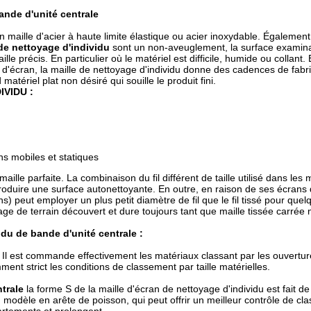
ande d'unité centrale
n maille d'acier à haute limite élastique ou acier inoxydable. Égalemen
de nettoyage d'individu
sont un non-aveuglement, la surface examin
ille précis. En particulier où le matériel est difficile, humide ou collant.
d'écran, la maille de nettoyage d'individu donne des cadences de fabri
ériel plat non désiré qui souille le produit fini.
VIDU :
ns mobiles et statiques
aille parfaite. La combinaison du fil différent de taille utilisé dans le
 produire une surface autonettoyante. En outre, en raison de ses écrans
s) peut employer un plus petit diamètre de fil que le fil tissé pour quel
age de terrain découvert et dure toujours tant que maille tissée carrée
du de bande d'unité centrale :
 Il est commande effectivement les matériaux classant par les ouvertur
ent strict les conditions de classement par taille matérielles.
ntrale
la forme S de la maille d'écran de nettoyage d'individu est fait de 
au modèle en arête de poisson, qui peut offrir un meilleur contrôle de c