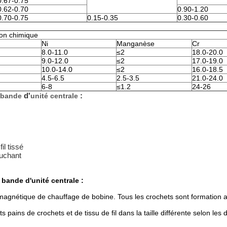
0.67-0.75
0.62-0.70
0.90-1.20
0.70-0.75
0.15-0.35
0.30-0.60
on chimique
Ni
Manganèse
Cr
8.0-11.0
≤2
18.0-20.0
9.0-12.0
≤2
17.0-19.0
10.0-14.0
≤2
16.0-18.5
4.5-6.5
2.5-3.5
21.0-24.0
6-8
≤1.2
24-26
d'
:
e bande
unité centrale
il tissé
ouchant
bande d'unité centrale :
magnétique de chauffage de bobine. Tous les crochets sont formation a
ts pains de crochets et de tissu de fil dans la taille différente selon l