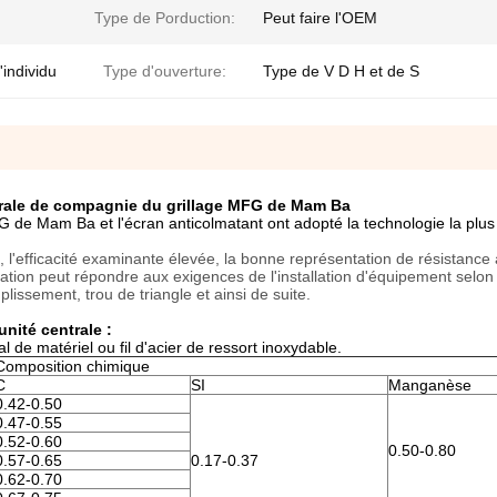
Type de Porduction:
Peut faire l'OEM
'individu
Type d'ouverture:
Type de V D H et de S
trale de compagnie du grillage MFG de Mam Ba
 de Mam Ba et l'écran anticolmatant ont adopté la technologie la plus
e, l'efficacité examinante élevée, la bonne représentation de résistance 
allation peut répondre aux exigences de l'installation d'équipement selon 
plissement, trou de triangle et ainsi de suite.
nité centrale :
al de matériel ou fil d'acier de ressort inoxydable.
Composition chimique
C
SI
Manganèse
0.42-0.50
0.47-0.55
0.52-0.60
0.50-0.80
0.57-0.65
0.17-0.37
0.62-0.70