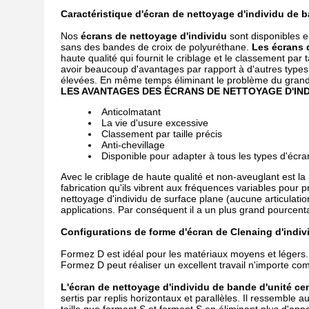
Caractéristique d'écran de nettoyage d'individu de b
Nos
écrans de nettoyage d'individu
sont disponibles e
sans des bandes de croix de polyuréthane.
Les écrans 
haute qualité qui fournit le criblage et le classement par ta
avoir beaucoup d'avantages par rapport à d'autres types 
élevées. En même temps éliminant le problème du grand mat
LES AVANTAGES DES ÉCRANS DE NETTOYAGE D'INDI
Anticolmatant
La vie d'usure excessive
Classement par taille précis
Anti-chevillage
Disponible pour adapter à tous les types d'écra
Avec le criblage de haute qualité et non-aveuglant est la m
fabrication qu'ils vibrent aux fréquences variables pour
nettoyage d'individu de surface plane (aucune articulation
applications. Par conséquent il a un plus grand pourcent
Configurations de forme d'écran de Clenaing d'indivi
Formez D est idéal pour les matériaux moyens et légers.
Formez D peut réaliser un excellent travail n'importe comm
L'écran de nettoyage d'individu de bande d'unité ce
sertis par replis horizontaux et parallèles. Il ressemble 