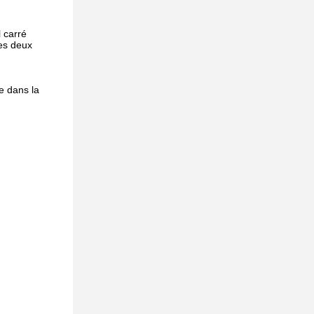
l carré
les deux
e dans la