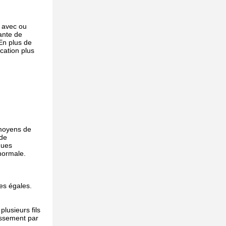
t avec ou
ante de
 En plus de
cation plus
s moyens de
 de
ques
 normale.
es égales.
plusieurs fils
lassement par