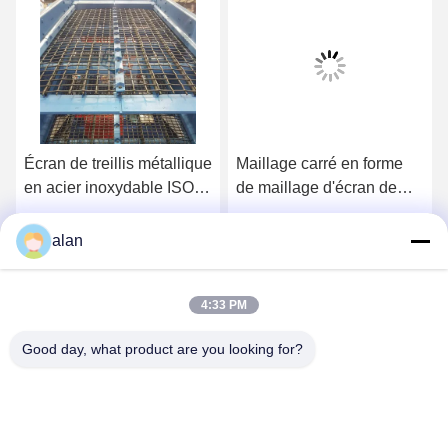
Écran de treillis métallique
Maillage carré en forme
en acier inoxydable ISO
de maillage d'écran de
9001
carrière avec couvertures
de crochet en tôle
Obtenez le meilleur prix
Obtenez le meilleur prix
alan
galvanisée de 1,2 mm
4:33 PM
Good day, what product are you looking for?
ANPING MAMBA SCREEN MESH
MFG.,CO.LTD