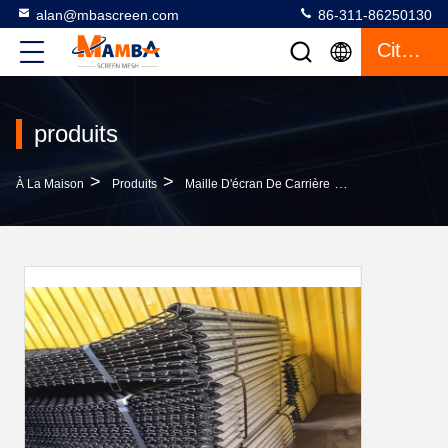
alan@mbascreen.com
86-311-86250130
Citation
produits
>
>
>
À La Maison
Produits
Maille D'écran De Carrière
Maille En Acier 