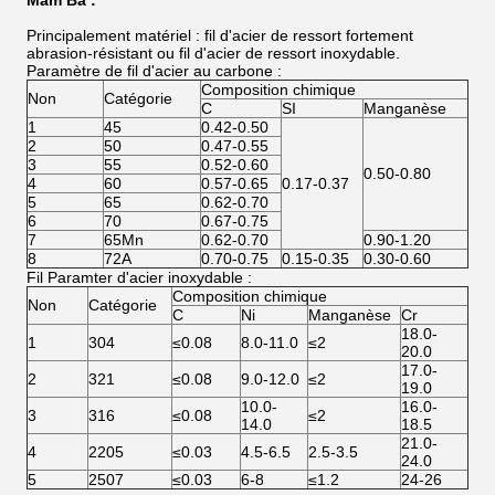
Principalement matériel : fil d'acier de ressort fortement
abrasion-résistant ou fil d'acier de ressort inoxydable.
Paramètre de fil d'acier au carbone :
Composition chimique
Non
Catégorie
C
SI
Manganèse
1
45
0.42-0.50
2
50
0.47-0.55
3
55
0.52-0.60
0.50-0.80
4
60
0.57-0.65
0.17-0.37
5
65
0.62-0.70
6
70
0.67-0.75
7
65Mn
0.62-0.70
0.90-1.20
8
72A
0.70-0.75
0.15-0.35
0.30-0.60
Fil Paramter d'acier inoxydable :
Composition chimique
Non
Catégorie
C
Ni
Manganèse
Cr
18.0-
1
304
≤0.08
8.0-11.0
≤2
20.0
17.0-
2
321
≤0.08
9.0-12.0
≤2
19.0
10.0-
16.0-
3
316
≤0.08
≤2
14.0
18.5
21.0-
4
2205
≤0.03
4.5-6.5
2.5-3.5
24.0
5
2507
≤0.03
6-8
≤1.2
24-26