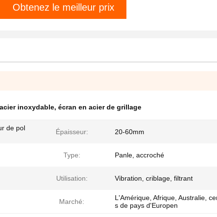
Obtenez le meilleur prix
 acier inoxydable
,
écran en acier de grillage
eur de pol
Épaisseur:
20-60mm
Type:
Panle, accroché
Utilisation:
Vibration, criblage, filtrant
L'Amérique, Afrique, Australie, ce
Marché:
s de pays d'Europen