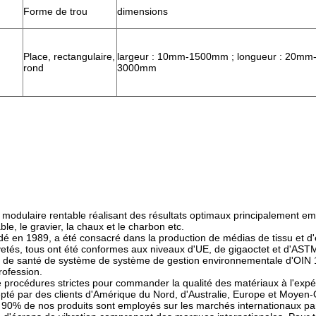
Forme de trou
dimensions
Place, rectangulaire,
largeur : 10mm-1500mm ; longueur : 20mm
rond
3000mm
modulaire rentable réalisant des résultats optimaux principalement e
able, le gravier, la chaux et le charbon etc.
en 1989, a été consacré dans la production de médias de tissu et d'é
etés, tous ont été conformes aux niveaux d'UE, de gigaoctet et d'ASTM
ité de santé de système de système de gestion environnementale d'OIN
rofession.
océdures strictes pour commander la qualité des matériaux à l'expé
accepté par des clients d'Amérique du Nord, d'Australie, Europe et Moyen-
t. 90% de nos produits sont employés sur les marchés internationaux par