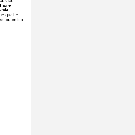
ous les
 haute
vraie
te qualité
ns toutes les