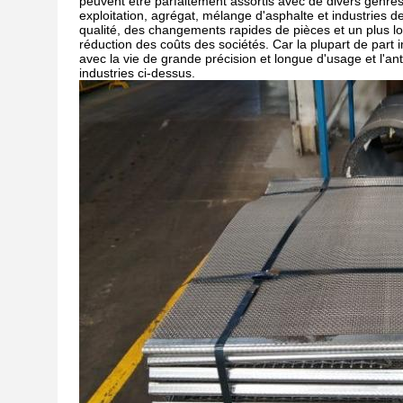
peuvent être parfaitement assortis avec de divers genre
exploitation, agrégat, mélange d'asphalte et industries 
qualité, des changements rapides de pièces et un plus lon
réduction des coûts des sociétés. Car la plupart de part 
avec la vie de grande précision et longue d'usage et l'ant
industries ci-dessus.