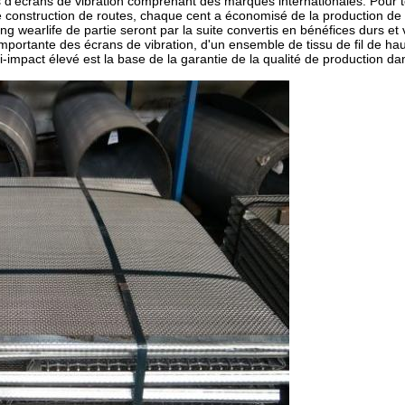
s d'écrans de vibration comprenant des marques internationales. Pour t
de construction de routes, chaque cent a économisé de la production de
g wearlife de partie seront par la suite convertis en bénéfices durs et 
importante des écrans de vibration, d'un ensemble de tissu de fil de hau
i-impact élevé est la base de la garantie de la qualité de production da