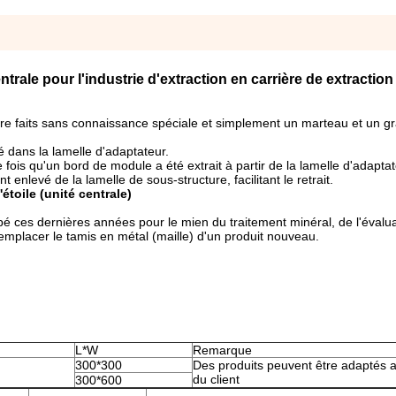
rale pour l'industrie d'extraction en carrière de extraction
tre faits sans connaissance spéciale et simplement un marteau et un g
dans la lamelle d'adaptateur.
 fois qu'un bord de module a été extrait à partir de la lamelle d'adaptat
 enlevé de la lamelle de sous-structure, facilitant le retrait.
toile (unité centrale)
é ces dernières années pour le mien du traitement minéral, de l'évalua
mplacer le tamis en métal (maille) d'un produit nouveau.
L*W
Remarque
300*300
Des produits peuvent être adaptés 
du client
300*600