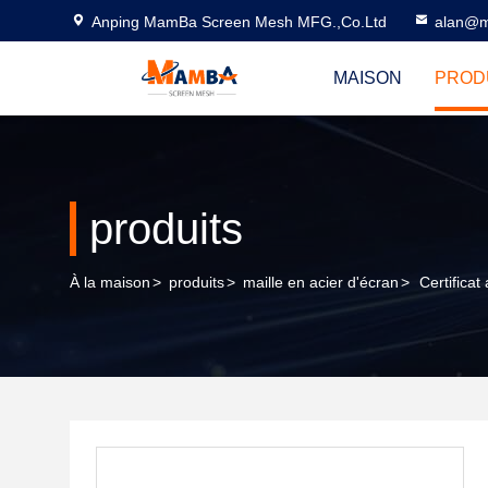
Anping MamBa Screen Mesh MFG.,Co.Ltd
alan@m
MAISON
PROD
produits
À la maison
>
produits
>
maille en acier d'écran
>
Certificat