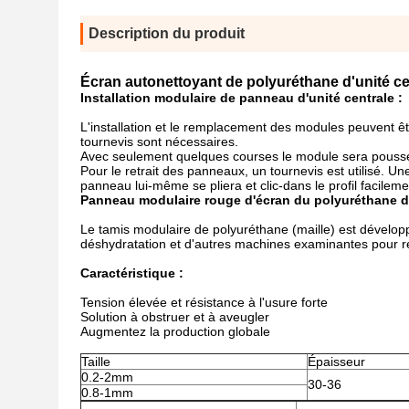
Description du produit
Écran autonettoyant de polyuréthane d'unité cent
Installation modulaire de panneau d'unité centrale :
L'installation et le remplacement des modules peuvent ê
tournevis sont nécessaires.
Avec seulement quelques courses le module sera poussé 
Pour le retrait des panneaux, un tournevis est utilisé. Une
panneau lui-même se pliera et clic-dans le profil facilement
Panneau modulaire rouge d'écran du polyuréthane d'é
Le tamis modulaire de polyuréthane (maille) est développ
déshydratation et d'autres machines examinantes pour re
Caractéristique :
Tension élevée et résistance à l'usure forte
Solution à obstruer et à aveugler
Augmentez la production globale
Taille
Épaisseur
0.2-2mm
30-36
0.8-1mm