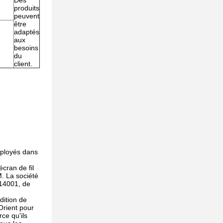
Des
produits
peuvent
être
adaptés
-
aux
besoins
du
client.
mployés dans
cran de fil
. La société
 14001, de
dition de
Orient pour
ce qu'ils