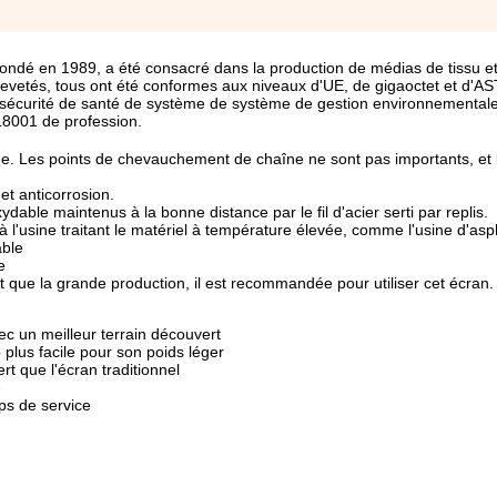
 fondé en 1989, a été consacré dans la production de médias de tissu e
revetés, tous ont été conformes aux niveaux d'UE, de gigaoctet et d'A
la sécurité de santé de système de système de gestion environnemental
18001 de profession.
age. Les points de chevauchement de chaîne ne sont pas importants, et 
 et anticorrosion.
xydable maintenus à la bonne distance par le fil d'acier serti par replis.
à l'usine traitant le matériel à température élevée, comme l'usine d'asp
able
e
nt que la grande production, il est recommandée pour utiliser cet écran.
c un meilleur terrain découvert
lus facile pour son poids léger
t que l'écran traditionnel
é
ps de service