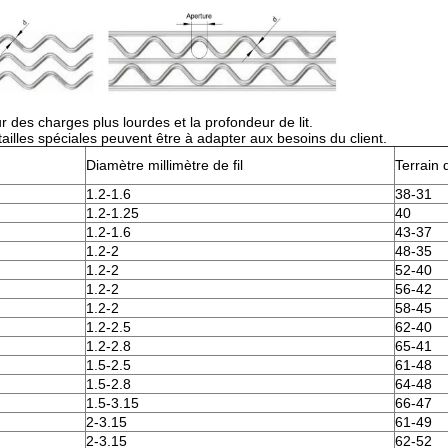
 des charges plus lourdes et la profondeur de lit.
ailles spéciales peuvent être à adapter aux besoins du client.
Diamètre millimètre de fil
Terrain
1.2-1.6
38-31
1.2-1.25
40
1.2-1.6
43-37
1.2-2
48-35
1.2-2
52-40
1.2-2
56-42
1.2-2
58-45
1.2-2.5
62-40
1.2-2.8
65-41
1.5-2.5
61-48
1.5-2.8
64-48
1.5-3.15
66-47
2-3.15
61-49
2-3.15
62-52