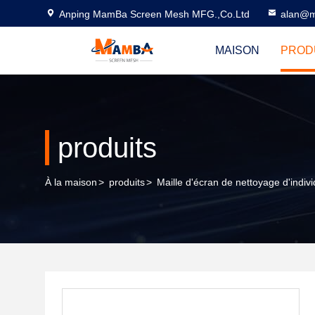
Anping MamBa Screen Mesh MFG.,Co.Ltd
alan@m
MAISON
PROD
produits
À la maison
>
produits
>
Maille d'écran de nettoyage d'indiv