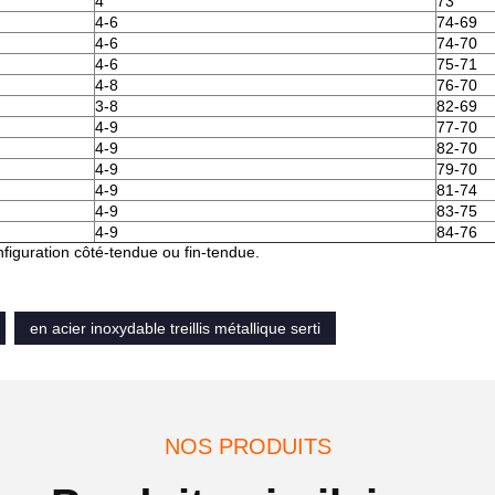
4
73
4-6
74-69
4-6
74-70
4-6
75-71
4-8
76-70
3-8
82-69
4-9
77-70
4-9
82-70
4-9
79-70
4-9
81-74
4-9
83-75
4-9
84-76
figuration côté-tendue ou fin-tendue.
en acier inoxydable treillis métallique serti
NOS PRODUITS