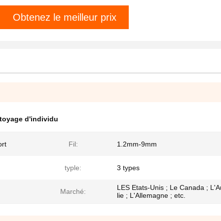
Obtenez le meilleur prix
ttoyage d'individu
ort
Fil:
1.2mm-9mm
typle:
3 types
LES Etats-Unis ; Le Canada ; L'A
Marché:
lie ; L'Allemagne ; etc.