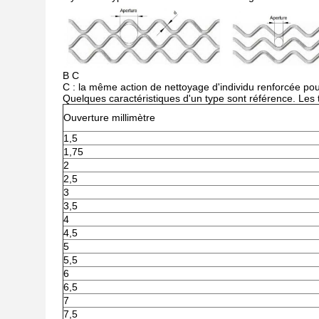
B C
C : la même action de nettoyage d'individu renforcée pour
Quelques caractéristiques d'un type sont référence. Les t
Ouverture millimètre
1,5
1,75
2
2,5
3
3,5
4
4,5
5
5,5
6
6,5
7
7,5