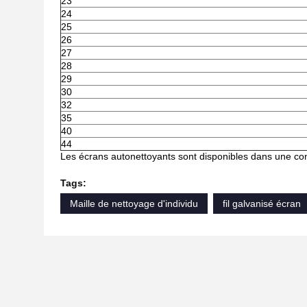
23
24
25
26
27
28
29
30
32
35
40
44
Les écrans autonettoyants sont disponibles dans une con
Tags:
Maille de nettoyage d'individu
fil galvanisé écran