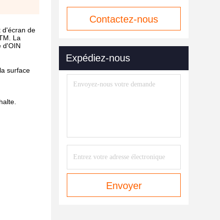
Contactez-nous
t d'écran de
STM. La
maintenant
e d'OIN
Expédiez-nous
la surface
halte.
Envoyer