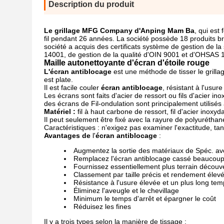
Description du produit
Le grillage MFG Company d'Anping Mam Ba
, qui est
fil pendant 26 années. La société possède 18 produits b
société a acquis des certificats système de gestion de 
14001, de gestion de la qualité d'OIN 9001 et d'OHSAS 
Maille autonettoyante d'écran d'étoile rouge
L'écran antiblocage
est une méthode de tisser le grill
est plate.
Il est facile couler
écran antiblocage
, résistant à l'usure
Les écrans sont faits d'acier de ressort ou fils d'acier ino
des écrans de Fil-ondulation sont principalement utilisés 
Matériel :
fil à haut carbone de ressort, fil d'acier inoxyd
Il peut seulement être fixé avec la rayure de polyuréthan
Caractéristiques : n'exigez pas examiner l'exactitude, ta
Avantages de
l'
écran antiblocage
:
Augmentez la sortie des matériaux de Spéc. ave
Remplacez l'écran antiblocage cassé beaucoup p
Fournissez essentiellement plus terrain découver
Classement par taille précis et rendement élev
Résistance à l'usure élevée et un plus long tem
Éliminez l'aveugle et le chevillage
Minimum le temps d'arrêt et épargner le coût
Réduisez les fines
Il y a trois types selon la manière de tissage :