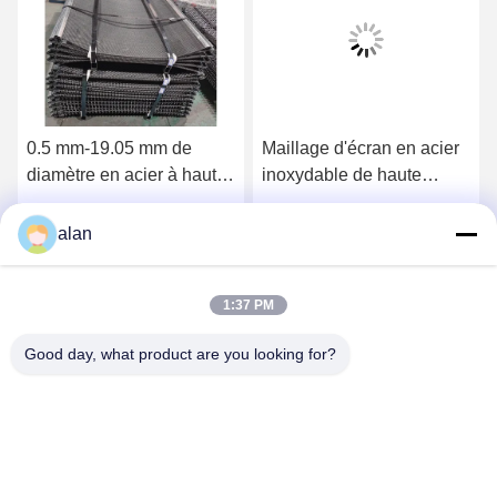
0.5 mm-19.05 mm de
Maillage d'écran en acier
diamètre en acier à haute
inoxydable de haute
teneur en carbone filet de
précision résistant à
câble pour l'exploitation
l'usure et à la corrosion
Obtenez le meilleur prix
Obtenez le meilleur prix
alan
minière et les carrières
1:37 PM
Good day, what product are you looking for?
ANPING MAMBA SCREEN MESH
MFG.,CO.LTD