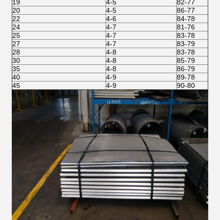
19
4-5
82-77
20
4-5
86-77
22
4-6
84-78
24
4-7
81-76
25
4-7
83-78
27
4-7
83-79
28
4-8
83-78
30
4-8
85-79
35
4-8
86-79
40
4-9
89-78
45
4-9
90-80