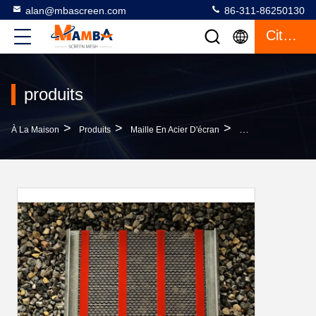
alan@mbascreen.com
86-311-86250130
Citation
produits
>
>
>
À La Maison
Produits
Maille En Acier D'écran
Acier À Haut Carbon