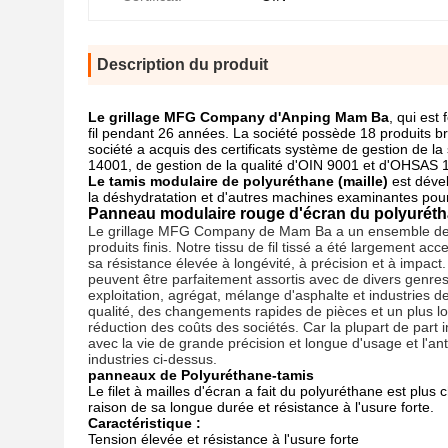
Description du produit
Le grillage MFG Company d'Anping Mam Ba
, qui est
fil pendant 26 années. La société possède 18 produits b
société a acquis des certificats système de gestion de 
14001, de gestion de la qualité d'OIN 9001 et d'OHSAS 
Le tamis modulaire de polyuréthane (maille)
est dével
la
déshydratation et d'autres machines examinantes pour 
Panneau modulaire rouge d'écran du polyuréthan
Le grillage MFG Company de Mam Ba a un ensemble de pr
produits finis. Notre tissu de fil tissé a été largement 
sa résistance élevée à longévité, à précision et à impac
peuvent être parfaitement assortis avec de divers genre
exploitation, agrégat, mélange d'asphalte et industries 
qualité, des changements rapides de pièces et un plus lon
réduction des coûts des sociétés. Car la plupart de part 
avec la vie de grande précision et longue d'usage et l'ant
industries ci-dessus.
panneaux de Polyuréthane-tamis
Le filet à mailles d'écran a fait du polyuréthane est plus
raison de sa longue durée et résistance à l'usure forte.
Caractéristique :
Tension élevée et résistance à l'usure forte