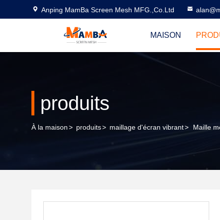
Anping MamBa Screen Mesh MFG.,Co.Ltd
alan@m
MAISON
PROD
produits
À la maison
>
produits
>
maillage d'écran vibrant
>
Maille m