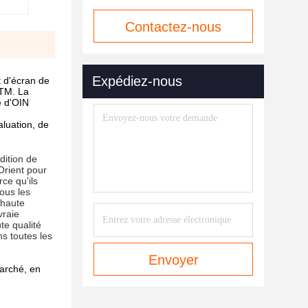
Contactez-nous
maintenant
Expédiez-nous
t d'écran de
STM. La
e d'OIN
aluation, de
dition de
Orient pour
ce qu'ils
ous les
 haute
vraie
te qualité
ns toutes les
Envoyer
marché, en