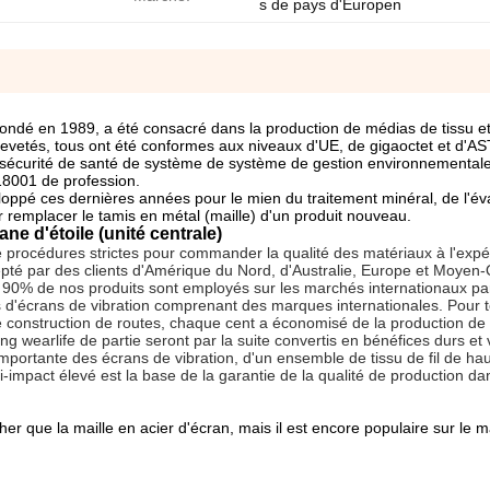
s de pays d'Europen
 fondé en 1989, a été consacré dans la production de médias de tissu e
revetés, tous ont été conformes aux niveaux d'UE, de gigaoctet et d'A
la sécurité de santé de système de système de gestion environnemental
18001 de profession.
oppé ces dernières années pour le mien du traitement minéral, de
l'
év
remplacer le tamis en métal (maille) d'un produit nouveau.
e d'étoile (unité centrale)
océdures strictes pour commander la qualité des matériaux à l'expé
accepté par des clients d'Amérique du Nord, d'Australie, Europe et Moyen-
t. 90% de nos
produits sont employés sur les marchés internationaux par
s d'écrans de vibration comprenant des marques internationales. Pour t
de construction de routes, chaque cent a économisé de la production de
g wearlife de partie seront par la suite convertis en bénéfices durs et 
importante des écrans de vibration, d'un ensemble de tissu de fil de hau
i-impact élevé est la base de la garantie de la qualité de production da
 cher que la maille en acier d'écran, mais il est encore populaire sur le 