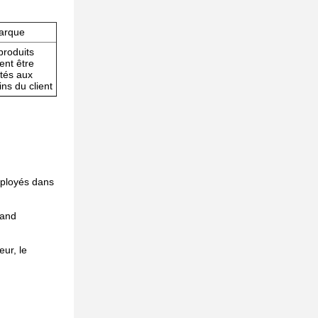
arque
produits
ent être
tés aux
ns du client
mployés dans
rand
eur, le