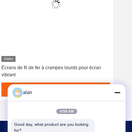
Vidéo
Écrans de fil de fer à crampes lourds pour écran
Mail
vibrant
l'ex
Obtenez le meilleur prix
alan
4:59 AM
Good day, what product are you looking 
for?