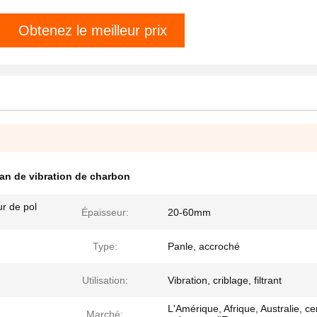
Obtenez le meilleur prix
an de vibration de charbon
eur de pol
Épaisseur:
20-60mm
Type:
Panle, accroché
Utilisation:
Vibration, criblage, filtrant
L'Amérique, Afrique, Australie, ce
Marché: